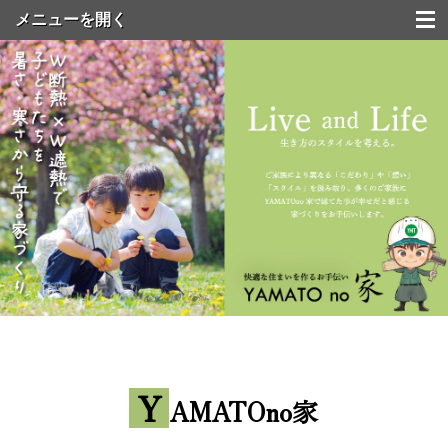
Y
AMATOno家